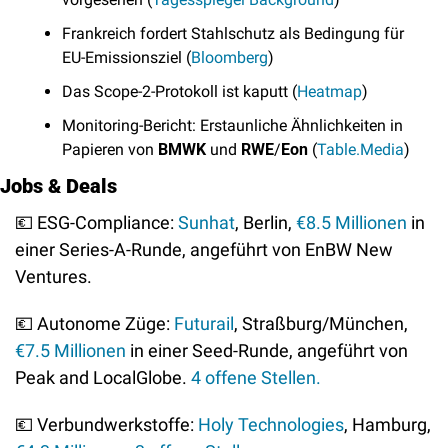
Frankreich fordert Stahlschutz als Bedingung für 
EU-Emissionsziel (
Bloomberg
)
Das Scope-2-Protokoll ist kaputt (
Heatmap
)
Monitoring-Bericht: Erstaunliche Ähnlichkeiten in 
Papieren von 
BMWK
 und 
RWE
/
Eon
 (
Table.Media
)
Jobs & Deals
💶
 ESG-Compliance: 
Sunhat
, Berlin, 
€8.5 Millionen
 in 
einer Series-A-Runde, angeführt von EnBW New 
Ventures. 
💶
 Autonome Züge: 
Futurail
, Straßburg/München, 
€7.5 Millionen
 in einer Seed-Runde, angeführt von 
Peak and LocalGlobe. 
4 offene Stellen.
💶
 Verbundwerkstoffe: 
Holy Technologies
, Hamburg, 