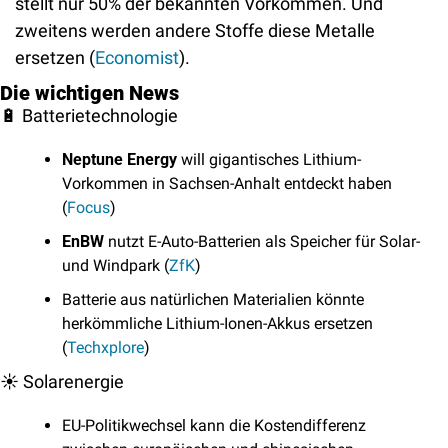
stellt nur 50% der bekannten Vorkommen. Und 
zweitens werden andere Stoffe diese Metalle 
ersetzen (
Economist
).
Die wichtigen News
🔋
 Batterietechnologie
Neptune Energy
 will gigantisches Lithium-
Vorkommen in Sachsen-Anhalt entdeckt haben 
(
Focus
)
EnBW
 nutzt E-Auto-Batterien als Speicher für Solar- 
und Windpark (
ZfK
)
Batterie aus natürlichen Materialien könnte 
herkömmliche Lithium-Ionen-Akkus ersetzen 
(
Techxplore
)
☀️ Solarenergie
EU-Politikwechsel kann die Kostendifferenz 