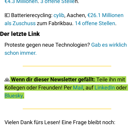
€4.3 Millionen
. 
3 offene Stelle
n.
💶
 Batterierecycling: 
cylib
, Aachen, 
€26.1 Millionen 
als Zuschuss
 zum Fabrikbau. 
14 offene Stellen
.
Der letzte Link
Proteste gegen neue Technologien? 
Gab es wirklich 
schon immer.
🙏
Wenn dir dieser Newsletter gefällt: 
Teile ihn mit 
Kollegen oder Freunden! Per 
Mail
, auf 
LinkedIn
 oder 
Bluesky
.
Vielen Dank fürs Lesen! Eine Frage bleibt noch: