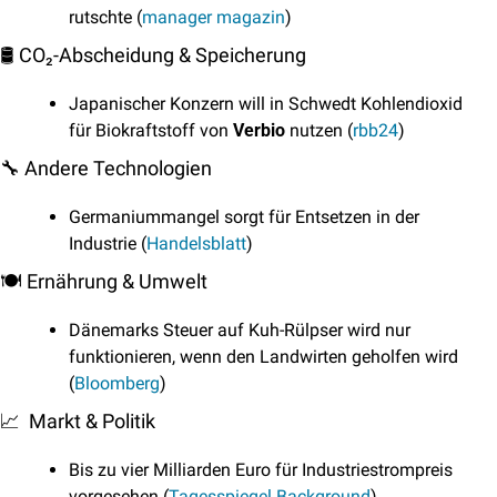
rutschte (
manager magazin
)
🛢️ CO₂-Abscheidung & Speicherung
Japanischer Konzern will in Schwedt Kohlendioxid 
für Biokraftstoff von 
Verbio
 nutzen (
rbb24
)
🔧
 Andere Technologien
Germaniummangel sorgt für Entsetzen in der 
Industrie (
Handelsblatt
)
🍽️ Ernährung & Umwelt
Dänemarks Steuer auf Kuh-Rülpser wird nur 
funktionieren, wenn den Landwirten geholfen wird 
(
Bloomberg
)
📈
  Markt & Politik
Bis zu vier Milliarden Euro für Industriestrompreis 
vorgesehen (
Tagesspiegel Background
)