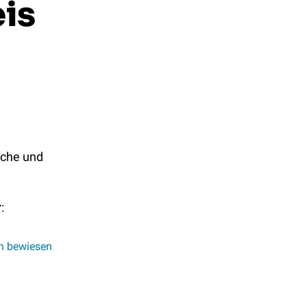
is
üche und 
r
: 
ch bewiesen