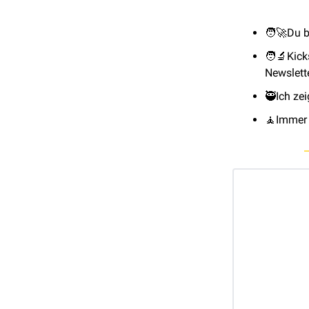
🧑‍🚀
Du b
🧑‍🔬
Kick
Newslette
🥷
Ich ze
🧘
Immer 