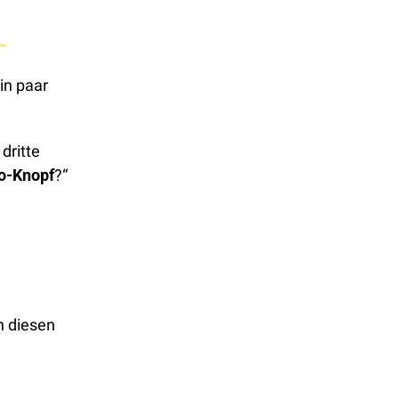
in paar 
dritte 
bo-Knopf
?“
 diesen 