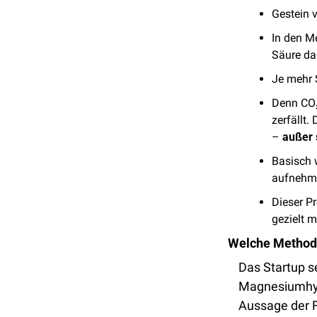
Gestein v
In den Me
Säure da
Je mehr 
Denn CO₂ 
zerfällt.
– 
außer 
Basisch 
aufnehme
Dieser Pr
gezielt m
Welche Methode
Das Startup set
Magnesiumhy
Aussage der F