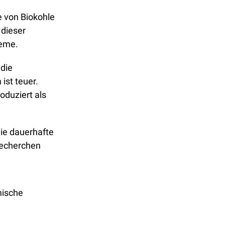
 von Biokohle 
dieser 
eme. 
die 
st teuer. 
duziert als 
ie dauerhafte 
echerchen 
ische 