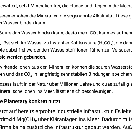
erwittert, setzt Mineralien frei, die Flüsse und Regen in die Meer
eren erhöhen die Mineralien die sogenannte Alkalinität. Diese gib
s Wasser binden kann. 
Säure das Wasser binden kann, desto mehr CO₂ kann es aufneh
löst sich im Wasser zu instabiler Kohlensäure (H₂CO₃), die dana
 Die dabei frei werdenden Wasserstoff-Ionen führen zur Versauer
sie werden gebunden
.
wirkende Ionen aus den Mineralien können die sauren Wasserstof
n und das CO₂ in langfristig sehr stabilen Bindungen speichern
ozess läuft in der Natur über Millionen Jahre und quasizufällig 
ineralische Ionen ins Meer, lässt er sich beschleunigen.  
 Planetary konkret nutzt
zt auf bereits erprobte industrielle Infrastruktur. Es leitet
droxid Mg(OH)₂
über Kläranlagen ins Meer. Dadurch müs
irma keine zusätzliche Infrastruktur gebaut werden. Au