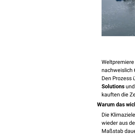
Weltpremiere 
nachweislich 
Den Prozess ü
Solutions
 und
kauften die Zer
Warum das wich
Die Klimaziel
wieder aus der
Maßstab dauer