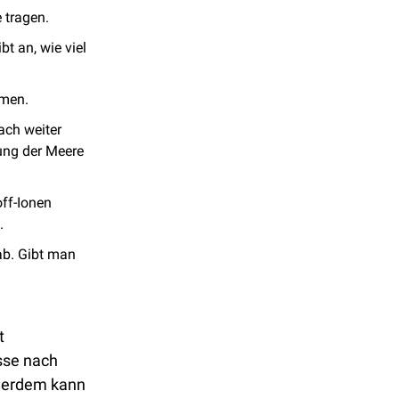
e tragen.
t an, wie viel 
men. 
ch weiter 
ung der Meere 
f-Ionen 
. 
ab. Gibt man 
 
se nach 
ßerdem kann 