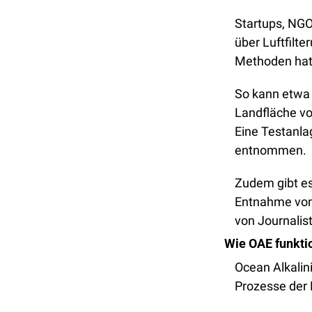
Startups, NGO
über Luftfilte
Methoden hat 
So kann etwa A
Landfläche von
Eine Testanla
entnommen. 
Zudem gibt es 
Entnahme von 
von Journalist
Wie OAE funktio
Ocean Alkalin
Prozesse der 