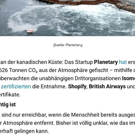
Quelle: Planetary
an der kanadischen Küste: Das Startup 
Planetary
hat
 er
626 Tonnen CO₂ aus der Atmosphäre gefischt – mithilfe 
berwachten die unabhängigen Drittorganisationen 
Isome
 
zertifizierten
 die Entnahme. 
Shopify
, 
British Airways
 und
tifikate. 
tig ist
e sind nur erreichbar, wenn die Menschheit bereits ausge
 Atmosphäre entfernt. Bisher ist völlig unklar, wie das im
haft gelingen kann. 