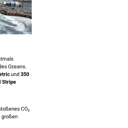
stmals 
des Ozeans. 
tric
 und 
350 
 
Stripe
stoßenes CO₂ 
 großen 