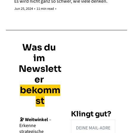
Es wird nicht ganz so schwer, wie viele denken. 
Jun 25, 2024
•
11 min read
•
Was du 
im 
Newslett
er 
bekomm
st
Klingt gut? 
🔭 Weitwinkel
 – 
Erkenne 
strategische 