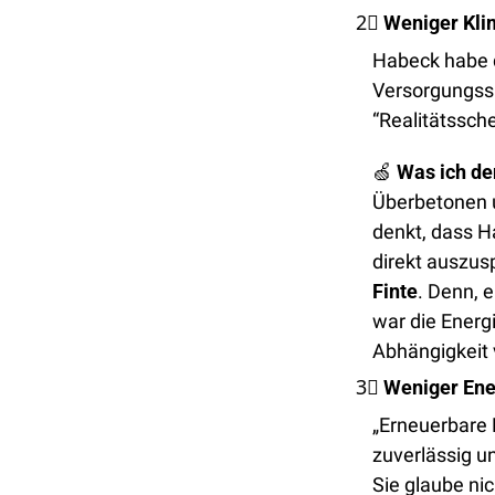
2⃣
Weniger Kli
Habeck habe d
Versorgungssi
“Realitätssch
🍏
Was ich de
Überbetonen u
denkt, dass H
Finte
. Denn, 
war die Energ
Abhängigkeit 
3⃣
Weniger En
„Erneuerbare 
zuverlässig u
Sie glaube nic