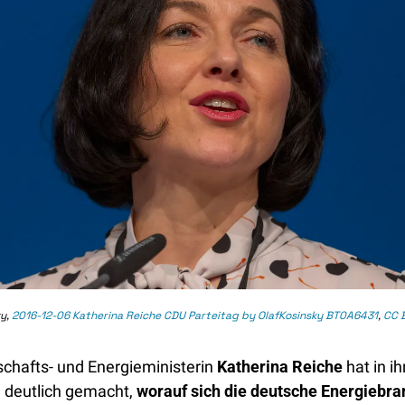
y, 
2016-12-06 Katherina Reiche CDU Parteitag by OlafKosinsky BT0A6431
, 
CC 
schafts- und Energieministerin 
Katherina Reiche
 hat in i
deutlich gemacht, 
worauf sich die deutsche Energiebra