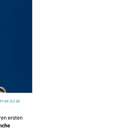
BY-SA 3.0 DE
hren ersten 
nche 