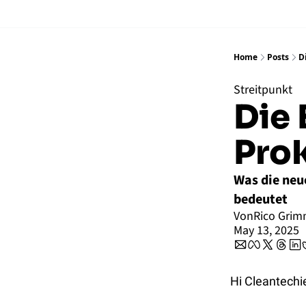
Home
Posts
D
Streitpunkt
Die
Prok
Was die neu
bedeutet
Von
Rico Gri
May 13, 2025
Hi Cleantechi