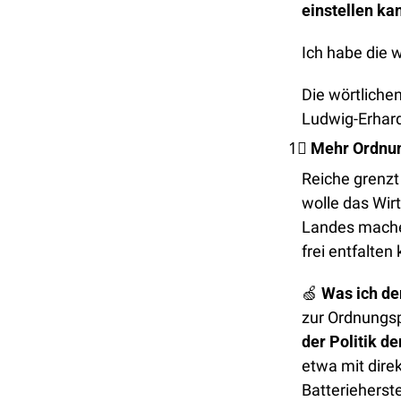
einstellen ka
Ich habe die 
Die wörtliche
Ludwig-Erhard
1⃣
Mehr Ordnun
Reiche grenzt 
wolle das Wir
Landes machen
frei entfalten
🍏
Was ich de
zur Ordnungsp
der Politik d
etwa mit dire
Batterieherste