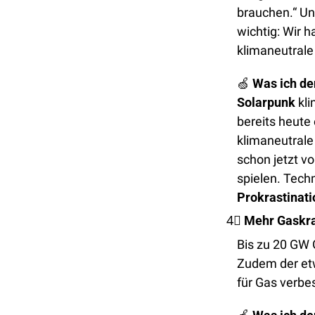
brauchen.“ Un
wichtig: Wir h
klimaneutrale
🍏
Was ich de
Solarpunk
 kl
bereits heute 
klimaneutrale 
schon jetzt vo
spielen. Tech
Prokrastinati
4⃣
Mehr Gaskr
Bis zu 20 GW 
Zudem der etw
für Gas verbes