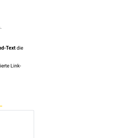
n
.
nd-Text
 die 
ierte Link-