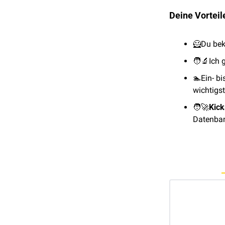
Deine Vorteil
🦸
Du be
🧑‍🔬
Ich 
🏊️Ein- b
wichtig
🧑‍🚀
Kick
Datenban