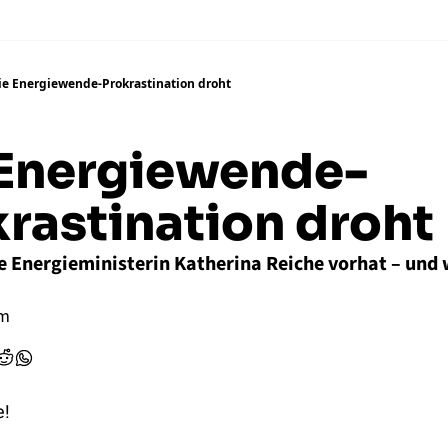
ie Energiewende-Prokrastination droht
 Energiewende-
rastination droht
e Energieministerin Katherina Reiche vorhat – und w
mm
e!