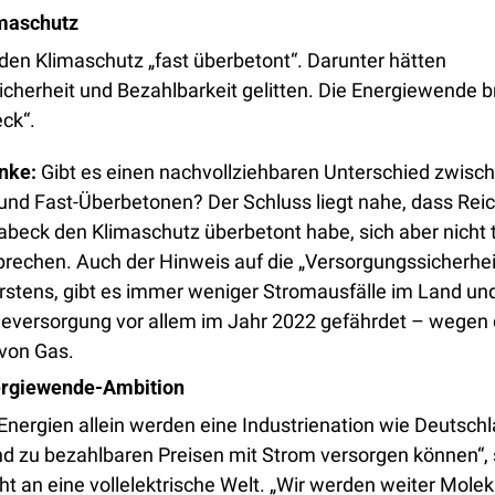
maschutz
en Klimaschutz „fast überbetont“. Darunter hätten 
cherheit und Bezahlbarkeit gelitten. Die Energiewende b
eck“.
nke: 
Gibt es einen nachvollziehbaren Unterschied zwisch
nd Fast-Überbetonen? Der Schluss liegt nahe, dass Reic
abeck den Klimaschutz überbetont habe, sich aber nicht tr
erstens, gibt es immer weniger Stromausfälle im Land und
ieversorgung vor allem im Jahr 2022 gefährdet – wegen 
von Gas. 
ergiewende-Ambition
Energien allein werden eine Industrienation wie Deutschla
nd zu bezahlbaren Preisen mit Strom versorgen können“, 
ht an eine vollelektrische Welt. „Wir werden weiter Molekü