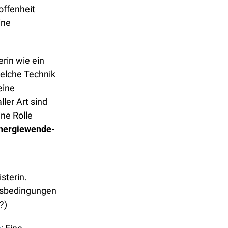
ffenheit 
ne 
Ich erwarte nicht, dass eine deutsche Energieministerin wie ein 
welche Technik 
ine 
er Art sind 
ne Rolle 
Energiewende-
terin. 
nsbedingungen 
?)