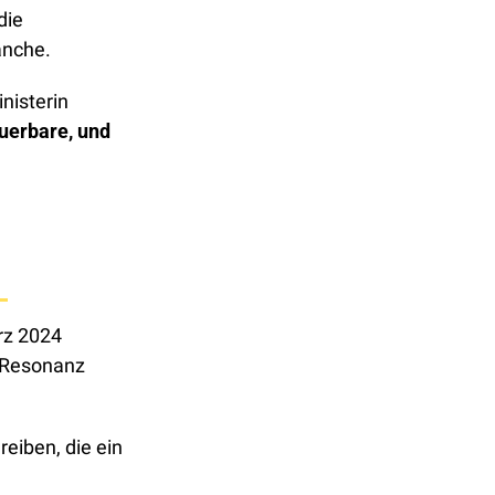
ie 
anche.
isterin 
erbare, und 
rz 2024 
l Resonanz 
iben, die ein 