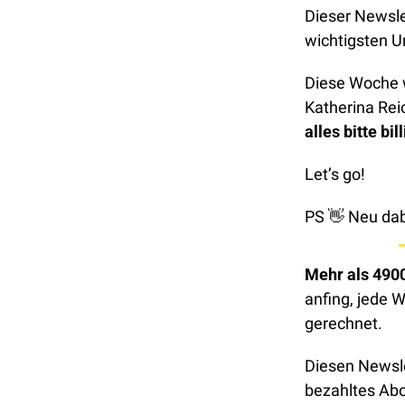
Dieser Newslet
wichtigsten 
Diese Woche w
Katherina Rei
alles bitte bil
Let’s go!
PS 
👋
 Neu dab
Mehr als 4900
anfing, jede W
gerechnet. 
Diesen Newsle
bezahltes Ab