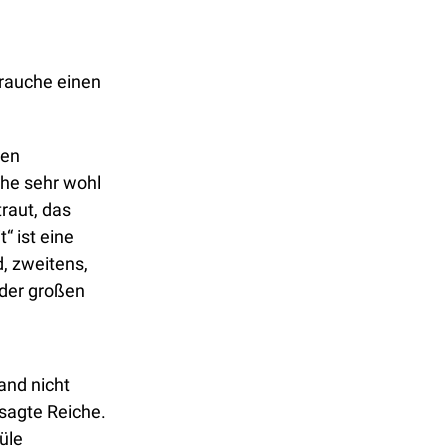
rauche einen 
en 
he sehr wohl 
aut, das 
direkt auszusprechen. Auch der Hinweis auf die „Versorgungssicherheit“ ist eine 
, zweitens, 
der großen 
nd nicht 
sagte Reiche. 
le 