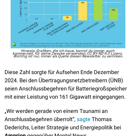
Hinweis: Grafiken, die ich baue, kannst du immer, auch 
kommerziell, für deine Zwecke verwenden; CC BY-ND 4.0 Lizenz. 
Wichtig ist nur, immer als Quelle diesen Newsletter zu verlinken.
Diese Zahl sorgte für Aufsehen Ende Dezember 
2024. Bei den Übertragungsnetzbetreibern (ÜNB) 
seien Anschlussbegehren für Batteriegroßspeicher 
mit einer Leistung von 161 Gigawatt eingegangen. 
„Wir werden gerade von einem Tsunami an 
Anschlussbegehren überrolt“, 
sagte
 Thomas 
Dederichs, Leiter Strategie und Energiepolitik bei 
Amprion
 gegenüber Montel News.