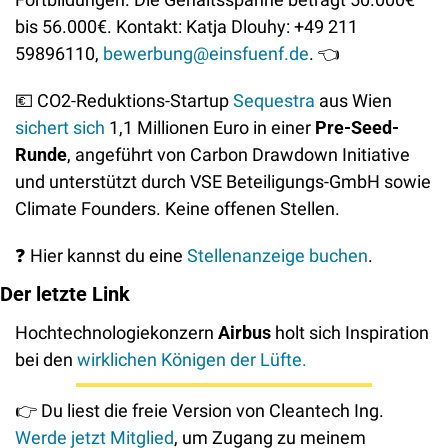
bis 56.000€. Kontakt: Katja Dlouhy: +49 211 
59896110, 
bewerbung@einsfuenf.de
. 
👈
💶
 CO2-Reduktions-Startup 
S
equestra
 aus Wien 
sichert sich
 1,1 Millionen Euro in einer 
Pre-Seed-
Runde
, angeführt von Carbon Drawdown Initiative 
und unterstützt durch VSE Beteiligungs-GmbH sowie 
Climate Founders. Keine offenen Stellen.
❓
 Hier kannst du eine 
Stellenanzeige buchen
. 
Der letzte Link
Hochtechnologiekonzern 
Airbus
 holt sich Inspiration 
bei den 
wirklichen Königen der Lüfte.
👉
 Du liest die freie Version von Cleantech Ing. 
Werde jetzt Mitglied
, um Zugang zu meinem 