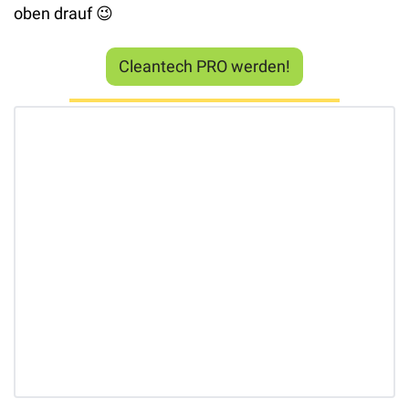
oben drauf 
😉
Cleantech PRO werden!