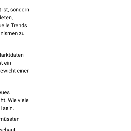
 ist, sondern 
eten, 
elle Trends 
anismen zu 
Marktdaten 
 ein 
ewicht einer 
eues 
t. Wie viele 
 sein. 
 müssten 
chaut, 