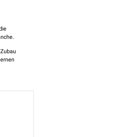
ie 
anche.
-Zubau 
ernen 