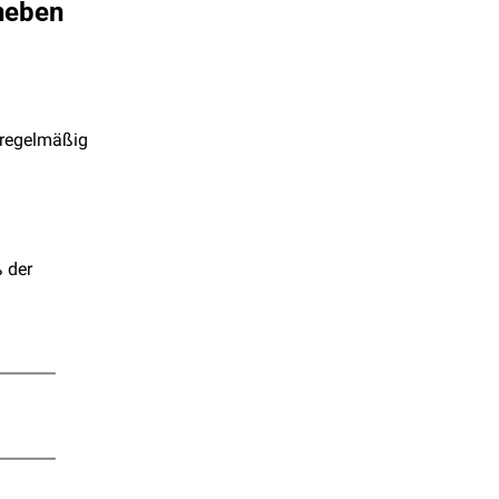
neben 
regelmäßig 
 der 