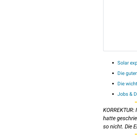
Solar ex
Die gute
Die wich
Jobs & D
KORREKTUR
: 
hatte geschri
so nicht. Die 