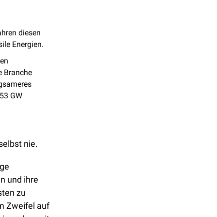
hren diesen 
ile Energien. 
en 
e Branche 
ngsameres 
353 GW 
elbst nie. 
ge 
 und ihre 
ten zu 
m Zweifel auf 