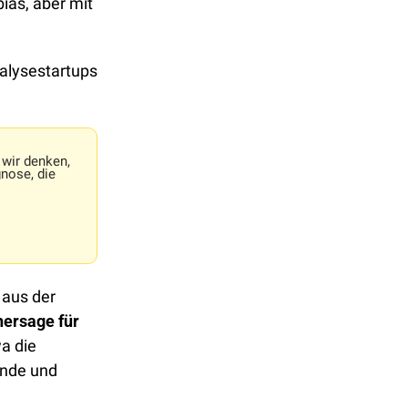
ias, aber mit 
Die Ursache liegt tiefer, wie Nathanial Bullard, Gründer eines Energieanalysestartups 
wir denken, 
nose, die 
aus der 
hersage für 
a die 
nde und 