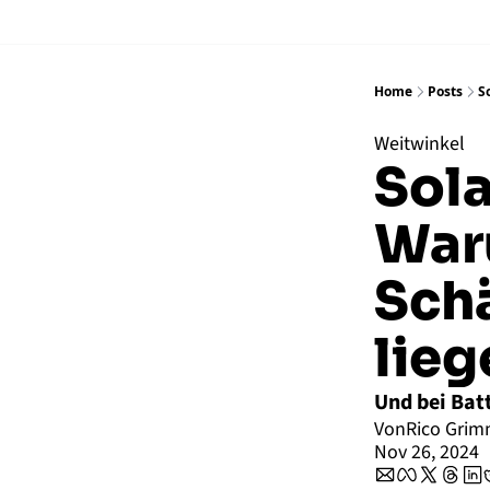
Home
Posts
S
Weitwinkel
Sola
Waru
Scha
lieg
Und bei Batt
Von
Rico Gri
Nov 26, 2024