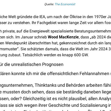
Quelle: 
The Economist
iche Welt gründete die IEA, um nach der Ölkrise in den 1970er Ja
ser zu verstehen. Ihr Fachgebiet waren lange Zeit vor allem foss
 private, auf die Energiewelt spezialisierte Beratungsunternehm
zen sich. Im Januar schrieb 
Wood MacKenzie
, dass „ab 2024 di
l den Wendepunkt überschritten hat, gekennzeichnet durch ein la
smuster“. Sie schätzten damals, dass die Welt im Jahr 2024 
stung zubaut. Tatsächlich werden es knapp 600 GW.
für die unrealistischen Prognosen
klären konnte ich mir die offensichtlichen Fehlannahmen s
ngsunternehmen, Thinktanks und Behörden arbeiten fähi
 mussten doch sehen, dass sie beständig daneben liegen
en, oder? Gleichzeitig ist es nicht plausibel, allen Analys
dass sie sich wegen ihrer Geschichte und Sozialisierung i