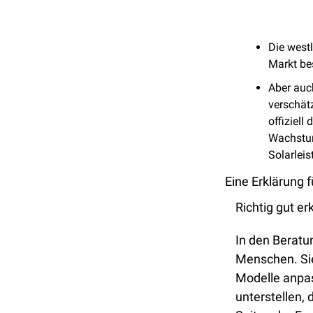
Die westl
Markt bes
Aber auch
verschät
offiziel
Wachstum
Solarlei
Eine Erklärung 
Richtig gut er
In den Beratu
Menschen. Sie
Modelle anpass
unterstellen, 