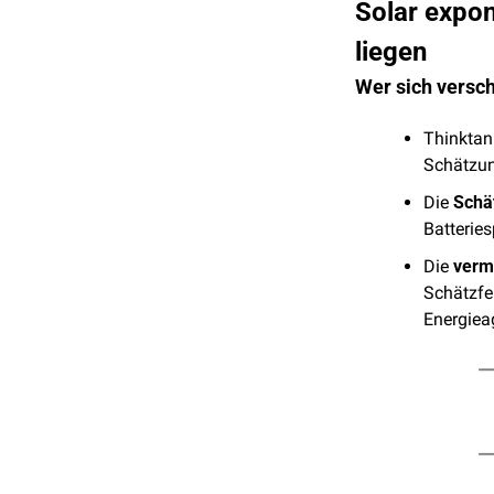
Solar expon
liegen
Wer sich versch
Thinktan
Schätzun
Die 
Schä
Batterie
Die 
verm
Schätzfeh
Energiea