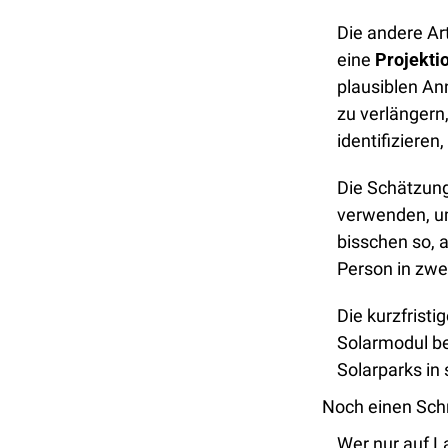
Die andere Art
eine 
Projekti
plausiblen An
zu verlängern
identifizieren
Die Schätzung
verwenden, um
bisschen so, 
Person in zwe
Die kurzfristi
Solarmodul be
Solarparks in
Noch einen Schr
Wer nur auf L