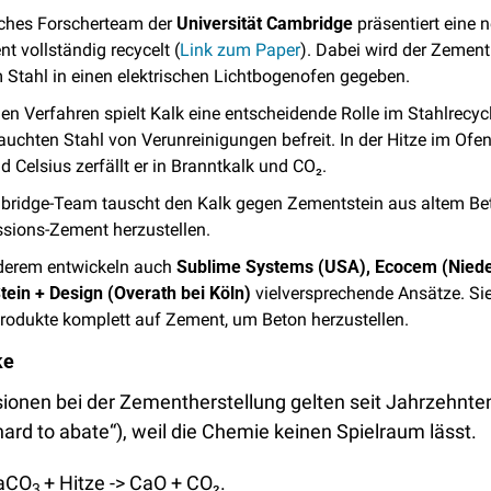
sches Forscherteam der 
Universität Cambridge
 präsentiert eine 
t vollständig recycelt (
Link zum Paper
). Dabei wird der Zement 
m Stahl in einen elektrischen Lichtbogenofen gegeben. 
en Verfahren spielt Kalk eine entscheidende Rolle im Stahlrecycl
uchten Stahl von Verunreinigungen befreit. In der Hitze im Ofen
 Celsius zerfällt er in Branntkalk und CO₂. 
ridge-Team tauscht den Kalk gegen Zementstein aus altem Bet
ssions-Zement herzustellen. 
derem entwickeln auch 
Sublime Systems (USA), Ecocem (Niede
tein + Design (Overath bei Köln) 
vielversprechende Ansätze.
Sie
 Produkte komplett auf Zement, um Beton herzustellen.
ke
ionen bei der Zementherstellung gelten seit Jahrzehnten
ard to abate“), weil die Chemie keinen Spielraum lässt. 
CaCO
+ Hitze -> CaO + CO₂. 
3 