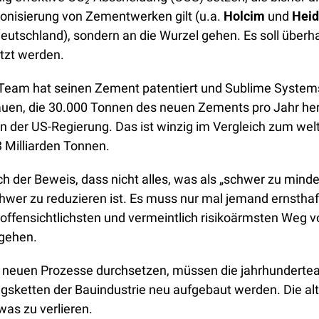
bonisierung von Zementwerken gilt (u.a. 
Holcim
 und 
Heid
Deutschland), sondern an die Wurzel gehen. Es soll überha
tzt werden. 
 Team hat seinen Zement patentiert und Sublime Systems 
auen, die 30.000 Tonnen des neuen Zements pro Jahr herst
on der US-Regierung. Das ist winzig im Vergleich zum wel
 Milliarden Tonnen. 
ch der Beweis, dass nicht alles, was als „schwer zu mindern
chwer zu reduzieren ist. Es muss nur mal jemand ernsthaf
 offensichtlichsten und vermeintlich risikoärmsten Weg v
gehen. 
 neuen Prozesse durchsetzen, müssen die jahrhunderteal
sketten der Bauindustrie neu aufgebaut werden. Die alt
as zu verlieren. 