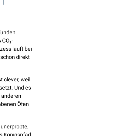
unden. 
s CO₂-
ess läuft bei 
schon direkt 
 clever, weil 
etzt. Und es 
 anderen 
iebenen Öfen 
 unerprobte, 
s Königspfad 