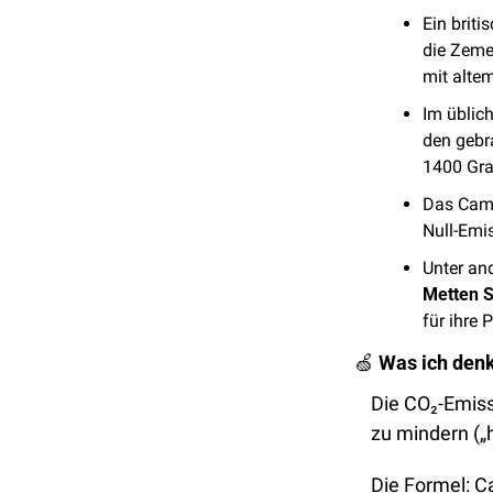
Ein briti
die Zemen
mit alte
Im üblich
den gebra
1400 Grad
Das Camb
Null-Emi
Unter an
Metten S
für ihre
🍏
Was ich den
Die CO₂-Emiss
zu mindern („h
Die Formel: 