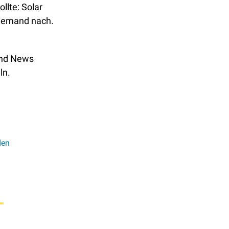
lte: Solar 
jemand nach. 
und News 
n. 
en 