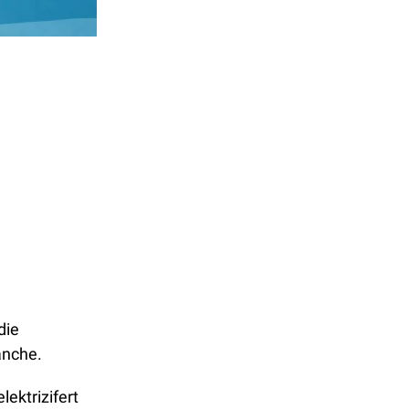
ie 
anche.
ektrizifert 