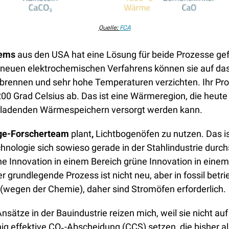
Quelle: 
FCA
tems
 aus den USA hat eine Lösung für beide Prozesse gef
s neuen elektrochemischen Verfahrens können sie auf da
kbrennen und sehr hohe Temperaturen verzichten. Ihr Proz
00 Grad Celsius ab. Das ist eine Wärmeregion, die heute 
h ladenden Wärmespeichern versorgt werden kann. 
e-Forscherteam 
plant
,
 Lichtbogenöfen zu nutzen. Das ist
hnologie sich sowieso gerade in der Stahlindustrie durchs
üne Innovation in einem Bereich grüne Innovation in einem
r grundlegende Prozess ist nicht neu, aber in fossil betr
t (wegen der Chemie), daher sind Stromöfen erforderlich. 
sätze in der Bauindustrie reizen mich, weil sie nicht auf
ig effektive CO₂-Abscheidung (CCS) setzen, die bisher al