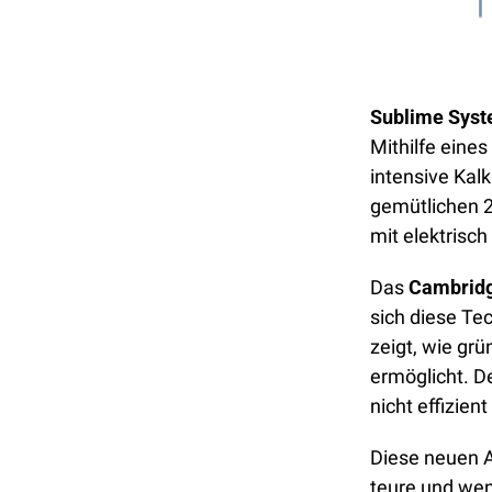
Sublime Sys
Mithilfe eine
intensive Kal
gemütlichen 2
mit elektrisc
Das 
Cambridg
sich diese Tec
zeigt, wie gr
ermöglicht. De
nicht effizien
Diese neuen An
teure und wen