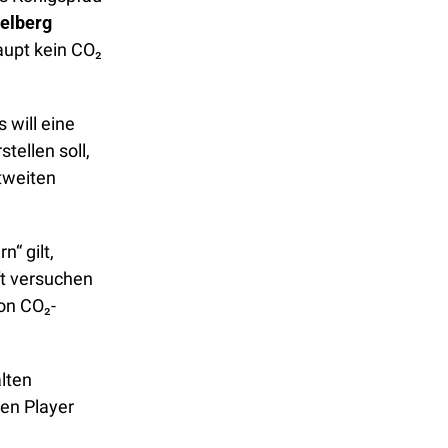
elberg 
upt kein CO₂ 
will eine 
ellen soll, 
tweiten 
“ gilt, 
t versuchen 
on CO₂-
ten 
en Player 