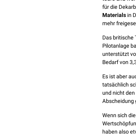
für die Dekar
Materials
 in 
mehr freigese
Das britische
Pilotanlage b
unterstützt v
Bedarf von 3,3
Es ist aber au
tatsächlich s
und nicht den
Abscheidung 
Wenn sich die
Wertschöpfung
haben also etw