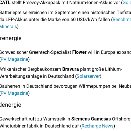
CATL
 stellt Freevoy-Akkupack mit Natrium-Ionen-Akkus vor (
Gol
Batteriepreise erreichen im September einen historischen Tiefsta
da LFP-Akkus unter die Marke von 60 USD/kWh fallen (
Benchma
Minerals
)
renergie
Schwedischer Greentech-Spezialist 
Flower
 will in Europa expand
(
PV Magazine
)
Afrikanischer Bergbaukonzern 
Bravura
 plant große Lithium-
Verarbeitungsanlage in Deutschland (
Solarserver
)
Bauherren in Deutschland bevorzugen Wärmepumpen bei Neuba
(
PV Magazine
)
denergie
Gewerkschaft ruft zu Warnstreik in 
Siemens Gamesas
 Offshore
Windturbinenfabrik in Deutschland auf (
Recharge News
)