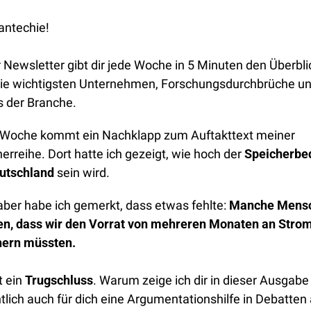
antechie!
 Newsletter gibt dir jede Woche in 5 Minuten den Überblic
die wichtigsten Unternehmen, Forschungsdurchbrüche un
s der Branche.
 Woche kommt ein Nachklapp zum Auftakttext meiner 
erreihe. Dort hatte ich gezeigt, wie hoch der 
Speicherbed
eutschland
 sein wird. 
aber habe ich gemerkt, dass etwas fehlte: 
Manche Mensc
en, dass wir den Vorrat von mehreren Monaten an Strom
hern müssten. 
t ein 
Trugschluss
. Warum zeige ich dir in dieser Ausgabe 
tlich auch für dich eine Argumentationshilfe in Debatten 