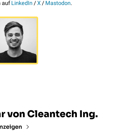
n auf 
LinkedIn
 / 
X
 / 
Mastodon
.
r von Cleantech Ing.
nzeigen