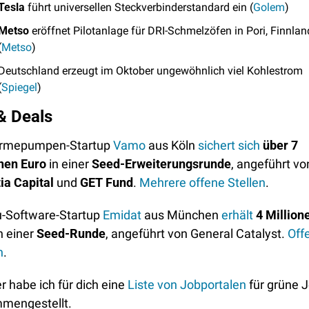
Tesla
 führt universellen Steckverbinderstandard ein (
Golem
)
Metso
 eröffnet Pilotanlage für DRI-Schmelzöfen in Pori, Finnland
(
Metso
)
Deutschland erzeugt im Oktober ungewöhnlich viel Kohlestrom 
(
Spiegel
)
& Deals
rmepumpen-Startup 
Vamo
 aus Köln 
sichert sich
über 7 
onen Euro
 in einer 
Seed-Erweiterungsrunde
ia Capital
 und 
GET Fund
. 
Mehrere offene Stellen
.
u-Software-Startup 
Emidat
 aus München 
erhält
4 Millione
in einer 
Seed-Runde
, angeführt von General Catalyst. 
Offe
n
.
er habe ich für dich eine 
Liste von Jobportalen
 für grüne J
mengestellt. 