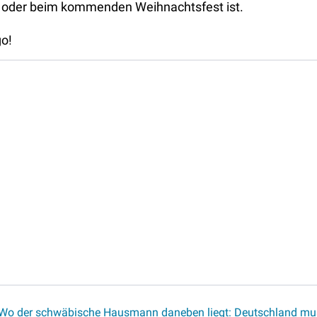
l oder beim kommenden Weihnachtsfest ist.
go!
Wo der schwäbische Hausmann daneben liegt: Deutschland mus