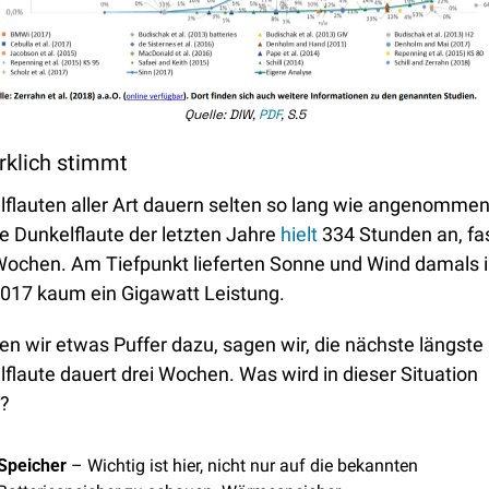
Quelle: DIW, 
PDF
, S.5
rklich stimmt
flauten aller Art dauern selten so lang wie angenommen.
e Dunkelflaute der letzten Jahre 
hielt
 334 Stunden an, fas
Wochen. Am Tiefpunkt lieferten Sonne und Wind damals i
017 kaum ein Gigawatt Leistung. 
 wir etwas Puffer dazu, sagen wir, die nächste längste 
flaute dauert drei Wochen. Was wird in dieser Situation 
? 
Speicher
 – Wichtig ist hier, nicht nur auf die bekannten 