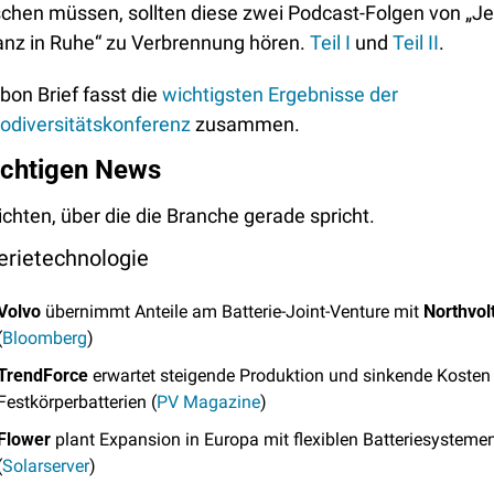
schen müssen, sollten diese zwei Podcast-Folgen von „Jet
nz in Ruhe“ zu Verbrennung hören. 
Teil I
 und 
Teil II
.
bon Brief fasst die 
wichtigsten Ergebnisse der 
odiversitätskonferenz
 zusammen.
ichtigen News
chten, über die die Branche gerade spricht. 
erietechnologie
Volvo
 übernimmt Anteile am Batterie-Joint-Venture mit 
Northvol
(
Bloomberg
)
TrendForce
 erwartet steigende Produktion und sinkende Kosten 
Festkörperbatterien (
PV Magazine
)
Flower
 plant Expansion in Europa mit flexiblen Batteriesystemen
(
Solarserver
)