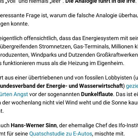
s „voll“ und niemals „leer“. 
Die Analogie führt in die Irre
.
teressante Frage ist, warum die falsche Analogie überhau
gen konnte. 
 eigentlich offensichtlich, dass das Energiesystem mit sei
übergreifenden Stromnetzen, Gas-Terminals, Millionen kl
produzenten, Windparks und Dutzenden Großkraftwerken 
 funktionieren muss als die Heizung im Eigenheim. 
rt aus einer übertriebenen und von fossilen Lobbyisten (u.
undesverband der Energie- und Wasserwirtschaft
) 
gezie
ürten Angst
 vor der sogenannten 
Dunkelflaute
. Das ist ei
in der wochenlang nicht viel Wind weht und die Sonne kau
t. 
auch 
Hans-Werner Sinn
, der ehemalige Chef des Ifo-Instit
t für seine 
Quatschstudie zu E-Autos
, mischte mit. 