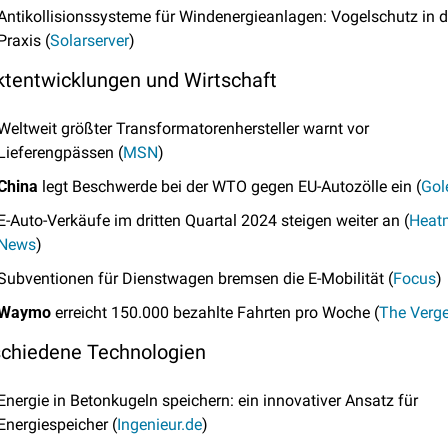
Antikollisionssysteme für Windenergieanlagen: Vogelschutz in de
Praxis (
Solarserver
)
ktentwicklungen und Wirtschaft
Weltweit größter Transformatorenhersteller warnt vor 
Lieferengpässen (
MSN
)
China
 legt Beschwerde bei der WTO gegen EU-Autozölle ein (
Go
E-Auto-Verkäufe im dritten Quartal 2024 steigen weiter an (
Heat
News
)
Subventionen für Dienstwagen bremsen die E-Mobilität (
Focus
)
Waymo
 erreicht 150.000 bezahlte Fahrten pro Woche (
The Verg
schiedene Technologien
Energie in Betonkugeln speichern: ein innovativer Ansatz für 
Energiespeicher (
Ingenieur.de
)