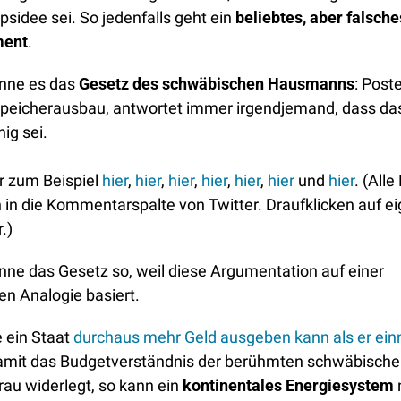
sidee sei. So jedenfalls geht ein 
beliebtes, aber falsches
ment
.
nne es das 
Gesetz des schwäbischen Hausmanns
: Poste
peicherausbau, antwortet immer irgendjemand, dass das 
ig sei.
r zum Beispiel 
hier
, 
hier
, 
hier
, 
hier
, 
hier
, 
hier
 und 
hier
. (Alle 
 in die Kommentarspalte von Twitter. Draufklicken auf ei
.) 
nne das Gesetz so, weil diese Argumentation auf einer 
en Analogie basiert. 
 ein Staat 
durchaus mehr Geld ausgeben kann als er ei
amit das Budgetverständnis der berühmten schwäbische
au widerlegt, so kann ein
 kontinentales Energiesystem 