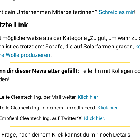
ht dein Unternehmen Mitarbeiter:innen? 
Schreib es mir
!
tzte Link
t möglicherweise aus der Kategorie „Zu gut, um wahr zu se
ch ist es trotzdem: Schafe, die auf Solarfarmen grasen, 
k
re Wolle produzieren
.
n dir dieser Newsletter gefällt: 
Teile ihn mit Kollegen od
den! 
Leite Cleantech Ing. per Mail weiter. 
Klick hier. 
Teile Cleanech Ing. in deinem LinkedIn-Feed. 
Klick hier.
Empfiehl Cleantech Ing. auf Twitter/X. 
Klick hier.
 Frage, nach deinem Klick kannst du mir noch Details 