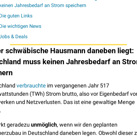
keinen Jahresbedarf an Strom speichern
Die guten Links
Die wichtigen News
Jobs & Deals
r schwäbische Hausmann daneben liegt: 
chland muss keinen Jahresbedarf an Stro
hern
chland 
verbrauchte
 im vergangenen Jahr 517 
attstunden (TWh) Strom brutto, also vor Eigenbedarf von
erken und Netzverlusten. Das ist eine gewaltige Menge 
 
rkt geradezu 
unmöglich
, wenn wir den geplanten 
erzubau in Deutschland daneben legen. Obwohl dieser zu