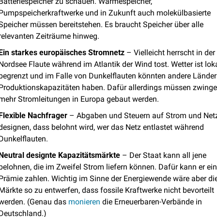
Batteriespeicher zu schauen. Wärmespeicher, 
Pumpspeicherkraftwerke und in Zukunft auch molekülbasierte 
Speicher müssen bereitstehen. Es braucht Speicher über alle 
relevanten Zeiträume hinweg.
Ein starkes europäisches Stromnetz
 – Vielleicht herrscht in der 
Nordsee Flaute während im Atlantik der Wind tost. Wetter ist loka
begrenzt und im Falle von Dunkelflauten könnten andere Länder 
Produktionskapazitäten haben. Dafür allerdings müssen zwinge
mehr Stromleitungen in Europa gebaut werden. 
Flexible Nachfrager
 – Abgaben und Steuern auf Strom und Netz
designen, dass belohnt wird, wer das Netz entlastet während 
Dunkelflauten. 
Neutral designte Kapazitätsmärkte
 – Der Staat kann all jene 
belohnen, die im Zweifel Strom liefern können. Dafür kann er ein
Prämie zahlen. Wichtig im Sinne der Energiewende wäre aber die
Märkte so zu entwerfen, dass fossile Kraftwerke nicht bevorteilt 
werden. (Genau das 
monieren
 die Erneuerbaren-Verbände in 
Deutschland.)