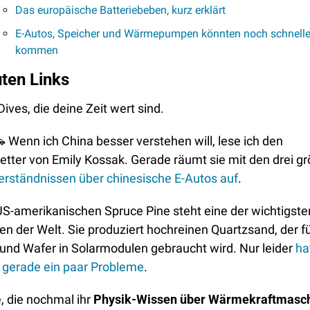
Das europäische Batteriebeben, kurz erklärt
E-Autos, Speicher und Wärmepumpen könnten noch schneller
kommen
uten Links
ives, die deine Zeit wert sind.

 Wenn ich China besser verstehen will, lese ich den 
erständnissen über chinesische E-Autos auf
.
US-amerikanischen Spruce Pine steht eine der wichtigsten
en der Welt. Sie produziert hochreinen Quartzsand, der fü
und Wafer in Solarmodulen gebraucht wird. Nur leider 
hat
 gerade ein paar Probleme
.
e, die nochmal ihr 
Physik-Wissen über Wärmekraftmasc