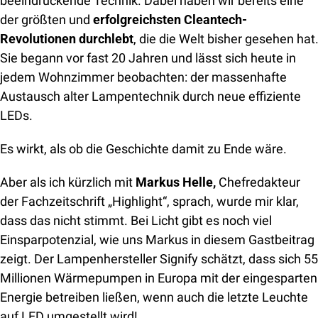
beeindruckende Technik. Dabei haben wir bereits eine 
der größten und 
erfolgreichsten Cleantech-
Revolutionen durchlebt
, die die Welt bisher gesehen hat.
Sie begann vor fast 20 Jahren und lässt sich heute in 
jedem Wohnzimmer beobachten: der massenhafte 
Austausch alter Lampentechnik durch neue effiziente 
LEDs.
Es wirkt, als ob die Geschichte damit zu Ende wäre. 
Aber als ich kürzlich mit 
Markus Helle,
 Chefredakteur 
der Fachzeitschrift „Highlight“, sprach, wurde mir klar, 
dass das nicht stimmt. Bei Licht gibt es noch viel 
Einsparpotenzial, wie uns Markus in diesem Gastbeitrag 
zeigt. Der Lampenhersteller Signify schätzt, dass sich 55 
Millionen Wärmepumpen in Europa mit der eingesparten 
Energie betreiben ließen, wenn auch die letzte Leuchte 
auf LED umgestellt wird!