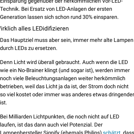
Einsparung gegenüber der herkömmlichen Vor-LED-
Technik. Bei Ersatz von LED-Anlagen der ersten 
Generation lassen sich schon rund 30% einsparen.
irklich alles LEDidifizieren
Das Hauptziel muss aber sein, immer mehr alte Lampen 
durch LEDs zu ersetzen. 
Denn Licht wird überall gebraucht. Auch wenn die LED 
wie ein No-Brainer klingt (und sogar ist), werden immer 
noch viele Beleuchtungsanlagen weiter herkömmlich 
betrieben, weil das Licht ja da ist, der Strom doch nicht 
so viel kostet oder immer was anderes etwas dringender
ist.
Bei Milliarden Lichtpunkten, die noch nicht auf LED 
laufen, ist das dann auch viel Potenzial. Der 
Lampenhersteller Signify (ehemals Philips) 
schätzt
, dass