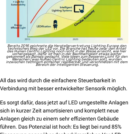
Bereits 2016 zeichnete die Herstellervertretung Lighting Europe den 
technischen Weg der LED vor. Die Branche hat heute zwar den Anteil 
des Human Centric Lighting noch nicht in der Weise erreicht, wie hier 
vorhergesagt, dafür ist man in der Nachhaltigkeit etwas weiter 
gekommen als damals gedacht. Viele Ideen zum besseren Licht für den 
Menschen (was Human Centric Lighting bedeuten soll), wurden 
inzwischen technisch einfacher realisierbar und verschmelzen mit dem 
Bereich der intelligenten Steuerung.
All das wird durch die einfachere Steuerbarkeit in 
Verbindung mit besser entwickelter Sensorik möglich. 
Es sorgt dafür, dass jetzt auf LED umgestellte Anlagen 
sich in kurzer Zeit amortisieren und komplett neue 
Anlagen gleich zu einem sehr effizienten Gebäude 
führen. Das Potenzial ist hoch: Es liegt bei rund 85% 