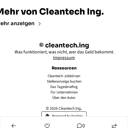
Mehr von Cleantech Ing.
ehr anzeigen
© cleantech.ing
 Was funktioniert, was nicht, wer das Geld bekommt.
Impressum
Ressourcen
Cleantech-Jobbörsen
Stellenanzeige buchen
Das Tagesbriefing
Für Unternehmen
Über den Autor
© 2026 Cleantech Ing..
Powered by beehiiv
0