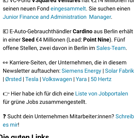
💶
 VC-Fond 
VSquared Ventures 
hat
€214 Millionen für 
seinen neuen Fond 
eingesammelt
. Sie suchen einen 
Junior Finance and Administration  Manager
.
💶
 E-Auto-Gebrauchthändler 
Cardino
 aus Berlin erhält 
in einer 
Seed
 €4 Millionen (Lead: 
Point Nine
). Fünf 
offene Stellen, zwei davon in Berlin im 
Sales-Team
.
👀
 Karriere-Seiten, der Unternehmen, die in diesem 
Newsletter auftauchen: 
Siemens Energy
 | 
Solar Fabrik
| 
Ørsted
 | 
Tesla
 | 
Volkswagen
 | 
Yara
 | 
50 Hertz
👉
 Hier habe ich für dich eine 
Liste von Jobportalen
für grüne Jobs zusammengestellt. 
❓
 Sucht dein Unternehmen Mitarbeiter:innen? 
Schreib 
es mir
!
Die guten Links