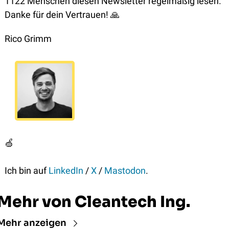
1122 Menschen diesen Newsletter regelmäßig lesen. 
Danke für dein Vertrauen! 
🙏
Rico Grimm
🍏
Ich bin auf 
LinkedIn
 / 
X
 / 
Mastodon
.
Mehr von Cleantech Ing.
Mehr anzeigen