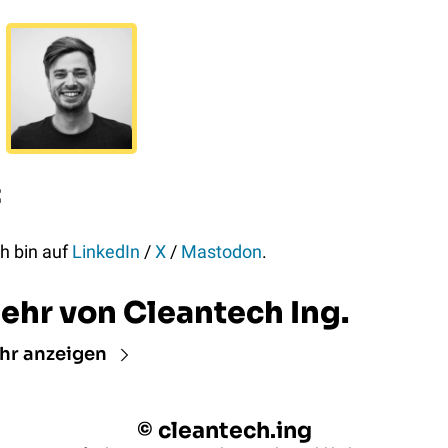

ch bin auf 
LinkedIn
 / 
X
 / 
Mastodon
.
ehr von Cleantech Ing.
hr anzeigen
© cleantech.ing