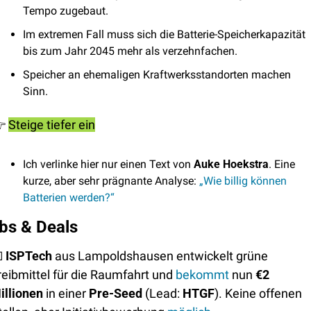
Tempo zugebaut. 
Im extremen Fall muss sich die Batterie-Speicherkapazität 
bis zum Jahr 2045 mehr als verzehnfachen.
Speicher an ehemaligen Kraftwerksstandorten machen 
Sinn.
️
Steige tiefer ein
Ich verlinke hier nur einen Text von 
Auke Hoekstra
. Eine 
kurze, aber sehr prägnante Analyse: 
„Wie billig können 
Batterien werden?“
bs & Deals

ISPTech
 aus Lampoldshausen entwickelt grüne 
reibmittel für die Raumfahrt und 
bekommt
 nun 
€2 
illionen
 in einer 
Pre-Seed
 (Lead: 
HTGF
). Keine offenen 