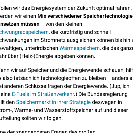
ollen wir das Energiesystem der Zukunft optimal fahren, 
erden wir einen 
Mix verschiedener Speichertechnologie
insetzen müssen 
– von den kleinen 
chwungradspeichern
, die kurzfristig und schnell 
chwankungen im Stromnetz ausgleichen können bis hin z
ewaltigen, unterirdischen 
Wärmespeichern
, die das ganze
ahr über (Heiz-)Energie abgeben können.
enn wir auf Speicher und die Energiewende schauen, hilft
s also tatsächlich technologieoffen zu bleiben – anders al
ei anderen Schlüsselfragen der Energiewende. (Jup, ich 
eine 
E-Fuels im Straßenverkehr
.) Die Bundesregierung 
ilt den 
Speichermarkt in ihrer Strategie
 deswegen in 
trom-, Wärme- und Wasserstoffspeicher auf und dieser 
ufteilung sollten wir folgen.
ine der spannendsten Fragen des großen 