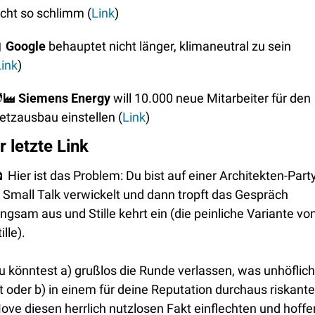
icht so schlimm (
Link
)

Google
 behauptet nicht länger, klimaneutral zu sein 
Link
)
‍🏭
Siemens Energy
 will 10.000 neue Mitarbeiter für den 
etzausbau einstellen (
Link
)
r letzte Link

 Hier ist das Problem: Du bist auf einer Architekten-Party
n Small Talk verwickelt und dann tropft das Gespräch 
angsam aus und Stille kehrt ein (die peinliche Variante von
ille). 
u könntest a) grußlos die Runde verlassen, was unhöflich 
st oder b) in einem für deine Reputation durchaus riskante
ove diesen herrlich nutzlosen Fakt einflechten und hoffen