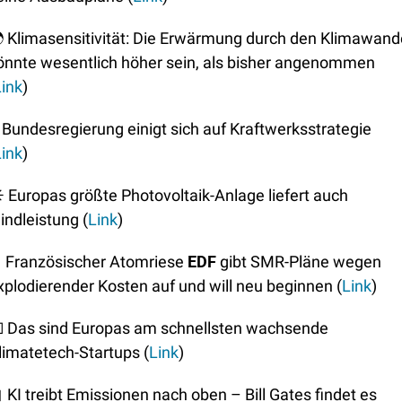

 Klimasensitivität: Die Erwärmung durch den Klimawande
önnte wesentlich höher sein, als bisher angenommen 
Link
)
 Bundesregierung einigt sich auf Kraftwerksstrategie 
Link
)
☀
 Europas größte Photovoltaik-Anlage liefert auch 
lindleistung (
Link
)
⚛
 Französischer Atomriese 
EDF
 gibt SMR-Pläne wegen 
xplodierender Kosten auf und will neu beginnen (
Link
)

 Das sind Europas am schnellsten wachsende 
limatetech-Startups (
Link
)

 KI treibt Emissionen nach oben – Bill Gates findet es 