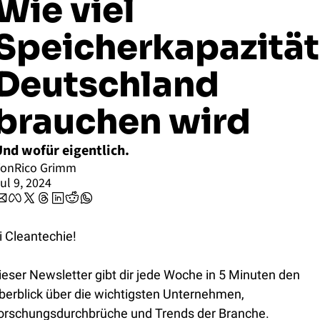
Wie viel 
Speicherkapazität 
Deutschland 
brauchen wird
nd wofür eigentlich.
Von
Rico Grimm
ul 9, 2024
i Cleantechie!
ieser Newsletter gibt dir jede Woche in 5 Minuten den 
berblick über die wichtigsten Unternehmen, 
orschungsdurchbrüche und Trends der Branche.