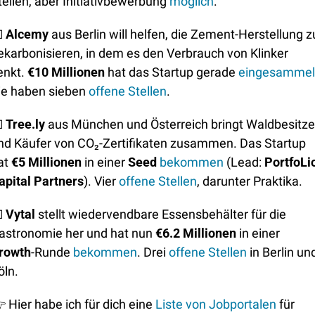
tellen, aber Initiativbewerbung 
möglich
.

Alcemy
 aus Berlin will helfen, die Zement-Herstellung zu
ekarbonisieren, in dem es den Verbrauch von Klinker 
enkt. 
€10 Millionen
 hat das Startup gerade 
eingesammel
ie haben sieben 
offene Stellen
.

Tree.ly
 aus München und Österreich bringt Waldbesitzer
nd Käufer von CO₂-Zertifikaten zusammen. Das Startup 
at 
€5 Millionen
 in einer 
Seed
bekommen
 (Lead: 
PortfoLio
apital Partners
). Vier 
offene Stellen
, darunter Praktika.

Vytal
 stellt wiedervendbare Essensbehälter für die 
astronomie her und hat nun 
€6.2 Millionen
 in einer 
rowth
-Runde 
bekommen
. Drei 
offene Stellen
 in Berlin und
öln.

 Hier habe ich für dich eine 
Liste von Jobportalen
 für 