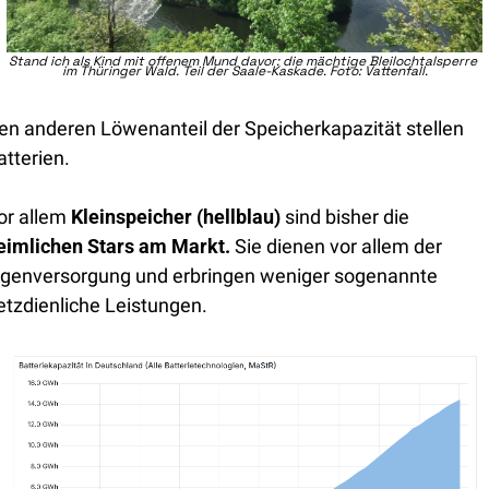
Stand ich als Kind mit offenem Mund davor: die mächtige Bleilochtalsperre 
im Thüringer Wald. Teil der Saale-Kaskade. Foto: Vattenfall.
en anderen Löwenanteil der Speicherkapazität stellen 
atterien. 
or allem 
Kleinspeicher (hellblau) 
sind bisher die 
eimlichen Stars am Markt. 
Sie dienen vor allem der 
igenversorgung und erbringen weniger sogenannte 
etzdienliche Leistungen.