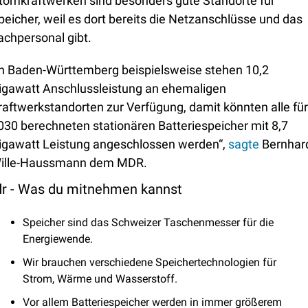
tomkraftwerken sind besonders gute Standorte für 
peicher, weil es dort bereits die Netzanschlüsse und das 
achpersonal gibt. 
In Baden-Württemberg beispielsweise stehen 10,2 
igawatt Anschlussleistung an ehemaligen 
raftwerkstandorten zur Verfügung, damit könnten alle für 
030 berechneten stationären Batteriespeicher mit 8,7 
igawatt Leistung angeschlossen werden“, 
sagte
 Bernhard
ille-Haussmann dem MDR.
 dr - Was du mitnehmen kannst
Speicher sind das Schweizer Taschenmesser für die 
Energiewende.
Wir brauchen verschiedene Speichertechnologien für 
Strom, Wärme und Wasserstoff.
Vor allem Batteriespeicher werden in immer größerem 