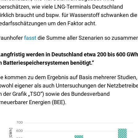
berschätzen, wie viele LNG-Terminals Deutschland 
irklich braucht und bspw. für Wasserstoff schwanken die 
edarfsschätzungen um den Faktor acht.
raunhofer 
fasst
 die Summe aller Szenarien so zusammen
Langfristig werden in Deutschland etwa 200 bis 600 GWh
n Batteriespeichersystemen benötigt.“
ie kommen zu dem Ergebnis auf Basis mehrerer Studien, 
owohl eigener als auch Untersuchungen der Netzbetreibe
in der Grafik „TSO“) sowie des Bundesverband 
rneuerbarer Energien (BEE). 