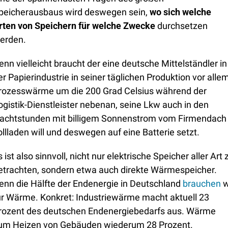
peicherausbaus wird deswegen sein, 
wo sich welche 
rten von Speichern für welche Zwecke
 durchsetzen 
erden.
enn vielleicht braucht der eine deutsche Mittelständler in 
er Papierindustrie in seiner täglichen Produktion vor allem
rozesswärme um die 200 Grad Celsius während der 
ogistik-Dienstleister nebenan, seine Lkw auch in den 
achtstunden mit billigem Sonnenstrom vom Firmendach 
ollladen will und deswegen auf eine Batterie setzt.
s ist also sinnvoll, nicht nur elektrische Speicher aller Art z
etrachten, sondern etwa auch direkte Wärmespeicher. 
enn die Hälfte der Endenergie in Deutschland 
brauchen
 w
ür Wärme. Konkret: Industriewärme macht aktuell 23 
rozent des deutschen Endenergiebedarfs aus. Wärme 
um Heizen von Gebäuden wiederum 28 Prozent. 