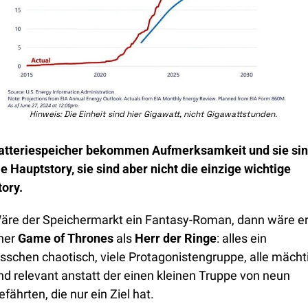
Hinweis: Die Einheit sind hier Gigawatt, nicht Gigawattstunden. 
atteriespeicher bekommen Aufmerksamkeit und sie sin
ie Hauptstory, sie sind aber nicht die einzige wichtige 
tory.
äre der Speichermarkt ein Fantasy-Roman, dann wäre er
her 
Game of Thrones
 als 
Herr der Ringe
: alles ein 
isschen chaotisch, viele Protagonistengruppe, alle mächti
nd relevant anstatt der einen kleinen Truppe von neun 
efährten, die nur ein Ziel hat.