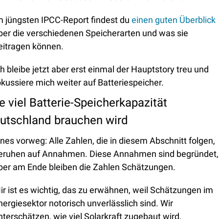
m jüngsten IPCC-Report findest du 
einen guten Überblick
ber die verschiedenen Speicherarten und was sie 
eitragen können. 
ch bleibe jetzt aber erst einmal der Hauptstory treu und 
okussiere mich weiter auf Batteriespeicher. 
e viel Batterie-Speicherkapazität 
utschland brauchen wird
ines vorweg: Alle Zahlen, die in diesem Abschnitt folgen, 
eruhen auf Annahmen. Diese Annahmen sind begründet, 
ber am Ende bleiben die Zahlen Schätzungen. 
ir ist es wichtig, das zu erwähnen, weil Schätzungen im 
nergiesektor notorisch unverlässlich sind. Wir 
nterschätzen, wie viel Solarkraft zugebaut wird, 