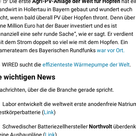
☀
🍺
 Die erste 
Agri-PV-Anlage der Welt für Hopfen
 hat ein
andwirt in Hollertau in Bayern gebaut und wundert euch 
icht, wenn bald überall PV über Hopfen thront. Denn über 
ine Million Euro hat der Bauer investiert und es ist 
finanziell eine sehr runde Sache“, wie er sagt. Er verdient 
it dem Strom doppelt so viel wie mit dem Hopfen. Ein 
amerateam des Bayerischen Rundfunks
 war vor Ort.
♨
 WIRED sucht die 
effizienteste Wärmepumpe der Welt
.
e wichtigen News
achrichten, über die die Branche gerade spricht. 

 Labor entwickelt die weltweit erste anodenfreie Natriu
estkörperbatterie (
Link
)

 Schwedischer Batteriezellhersteller 
Northvolt
 überdenkt
eine Ausbaupläne (
Link
)