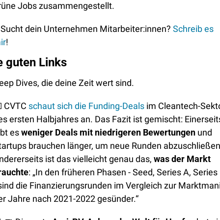
rüne Jobs zusammengestellt. 
 Sucht dein Unternehmen Mitarbeiter:innen? 
Schreib es 
ir
!
e guten Links
eep Dives, die deine Zeit wert sind.

 CVTC 
schaut sich die Funding-Deals
 im Cleantech-Sekto
es ersten Halbjahres an. Das Fazit ist gemischt: Einerseits
ibt es
 weniger Deals mit niedrigeren Bewertungen
 und 
tartups brauchen länger, um neue Runden abzuschließen.
ndererseits ist das vielleicht genau das, 
was der Markt 
rauchte
: „In den früheren Phasen - Seed, Series A, Series 
 sind die Finanzierungsrunden im Vergleich zur Marktmani
er Jahre nach 2021-2022 gesünder.“ 