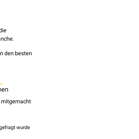
ie 
anche.
 und in den besten 
hen
 mitgemacht 
ngefragt wurde