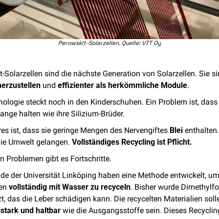
Perowskit-Solarzellen. Quelle: VTT Oy
herzustellen
 und 
effizienter als herkömmliche Module
. 
ologie steckt noch in den Kinderschuhen. Ein Problem ist, dass d
lange halten wie ihre Silizium-Brüder. 
es ist, dass sie geringe Mengen des Nervengiftes 
Blei
 enthalten.
die Umwelt gelangen. 
Vollständiges Recycling ist Pflicht.
n Problemen gibt es Fortschritte. 
de der Universität Linköping haben eine Methode entwickelt, um
en 
vollständig mit Wasser zu recyceln
. Bisher wurde Dimethylf
t, das die Leber schädigen kann. Die recycelten Materialien soll
sstark und haltbar