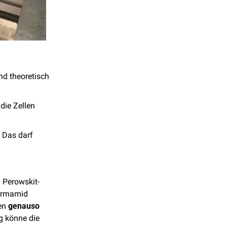
Perowskit-Solarzellen sind die nächste Generation von Solarzellen. Sie sind theoretisch 
ie Zellen 
 Das darf 
 Perowskit-
ormamid 
en 
genauso 
 wie die Ausgangsstoffe sein. Dieses Recycling könne die 