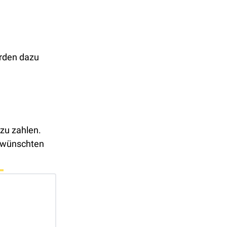
rden dazu 

 zu zahlen. 
ewünschten 