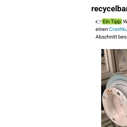
recycelba
👉
 Ein Tipp:
 W
einen 
Crashku
Abschnitt bes