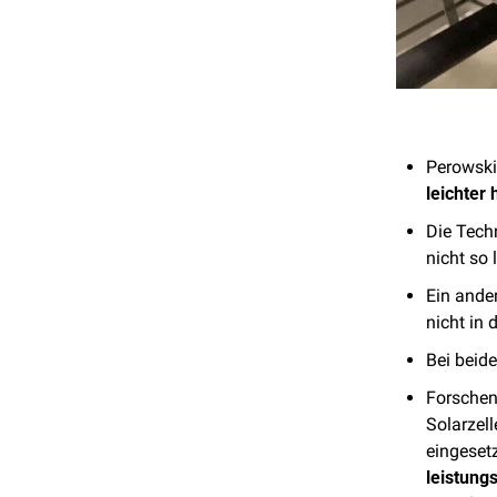
leichter 
Die Techn
nicht so 
Ein ander
nicht in 
Bei beide
Forschen
Solarzell
eingesetz
leistung