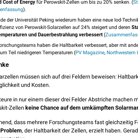
d Cost of Energy
 für Perowskit-Zellen um bis zu 20% senken. (
St
enfassung
).
de der Universität Peking wiederum haben eine neue Iod-Technik 
ffizienz von Perowskit-Solarzellen auf 24% steigert und deren 
Sta
mperaturen und Dauerbestrahlung verbessert 
(
Zusammenfas
orschungsteams haben die Haltbarkeit verbessert, aber mit and
zum Teil niedrigeren Temperaturen (
PV Magazine
, 
Northwestern U
nke
rzellen müssen sich auf drei Feldern beweisen: Haltbarke
lichkeit und Kosten. 
teure in nur einem dieser drei Felder Abstriche machen m
kit-Zellen 
keine Chance auf dem umkämpften Solarmar
hnend, dass mehrere Forschungsteams fast gleichzeitig Fo
 Problem
, der Haltbarkeit der Zellen, erzielt haben. Gerad