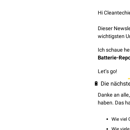
Hi Cleantechi
Dieser Newslet
wichtigsten 
Ich schaue he
Batterie-Repo
Let’s go!
🔋
 Die nächs
Danke an all
haben. Das hat
Wie viel
Wie viel