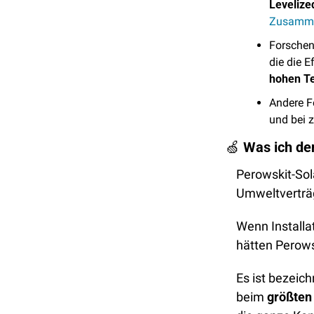
Levelize
Zusamm
Forschen
die die E
hohen Te
Andere F
und bei 
🍏
Was ich de
Perowskit-Sola
Umweltverträg
Wenn Installa
hätten Perows
Es ist bezeic
beim 
größten