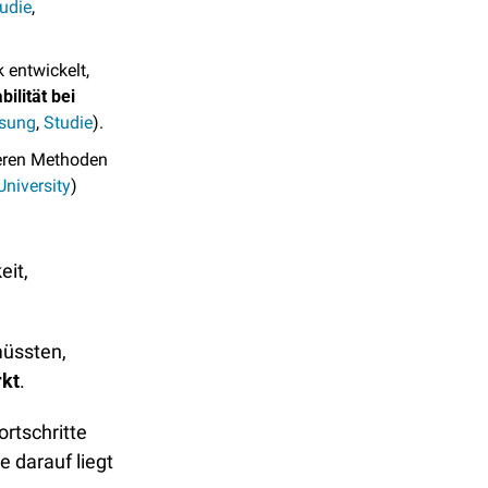
udie
, 
entwickelt, 
bilität bei 
sung
, 
Studie
).
eren Methoden 
niversity
)
it, 
üssten, 
kt
. 
rtschritte 
e darauf liegt 